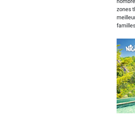
nombreu
zones t
meilleur
famille